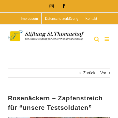
Zum
Instagram
Facebook
Inhalt
Impressum
Datenschutzerklärung
Kontakt
springen
Zurück
Vor
Rosenäckern – Zapfenstreich
für “unsere Testsoldaten”