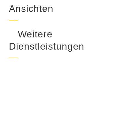
Ansichten
Weitere
Dienstleistungen
Seniorenzentrum Muldeweg – Tagespflege