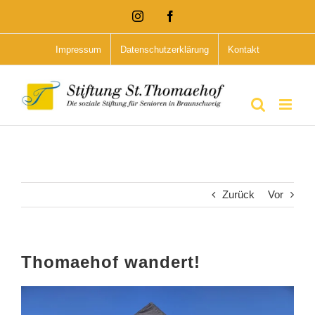
Zum
Instagram
Facebook
Inhalt
Impressum
Datenschutzerklärung
Kontakt
springen
Zurück
Vor
Thomaehof wandert!