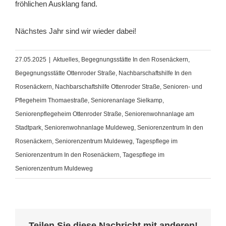
fröhlichen Ausklang fand.
Nächstes Jahr sind wir wieder dabei!
27.05.2025
|
Aktuelles
,
Begegnungsstätte In den Rosenäckern
,
Begegnungsstätte Ottenroder Straße
,
Nachbarschaftshilfe In den
Rosenäckern
,
Nachbarschaftshilfe Ottenroder Straße
,
Senioren- und
Pflegeheim Thomaestraße
,
Seniorenanlage Sielkamp
,
Seniorenpflegeheim Ottenroder Straße
,
Seniorenwohnanlage am
Stadtpark
,
Seniorenwohnanlage Muldeweg
,
Seniorenzentrum In den
Rosenäckern
,
Seniorenzentrum Muldeweg
,
Tagespflege im
Seniorenzentrum In den Rosenäckern
,
Tagespflege im
Seniorenzentrum Muldeweg
Teilen Sie diese Nachricht mit anderen!