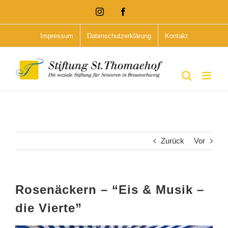
Zum
Instagram
Facebook
Inhalt
Impressum
Datenschutzerklärung
Kontakt
springen
Zurück
Vor
Rosenäckern – “Eis & Musik –
die Vierte”