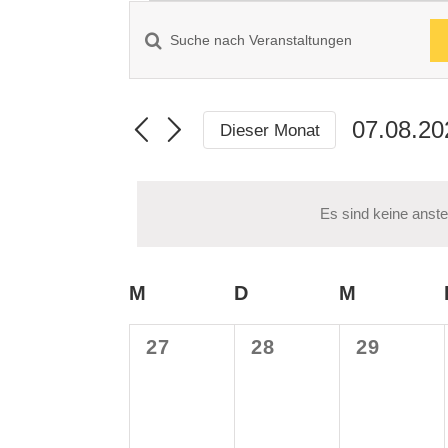
Veranstaltungen
Bitte
Veranstaltungen
Schlüsselwort
Suche
eingeben.
07.08.20
Dieser Monat
und
Suche
Datum
Ansichten,
nach
wählen.
Veranstaltungen
Navigation
Es sind keine anst
Schlüsselwort.
Kalender
M
MONTAG
D
DIENSTAG
M
MITTWO
von
0
0
0
27
28
29
Veranstaltungen
Veranstaltungen,
Veranstaltungen,
Veransta