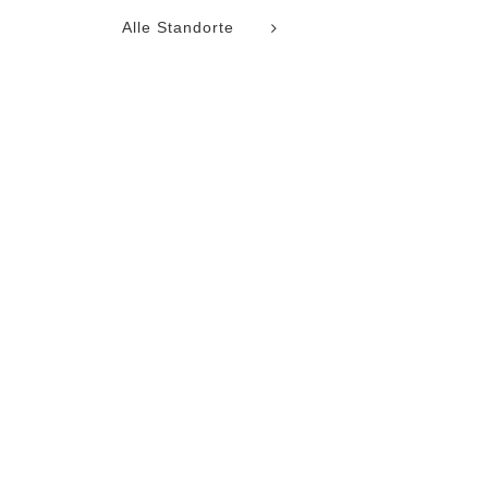
Alle Standorte
ungen,
ungen,
ungen,