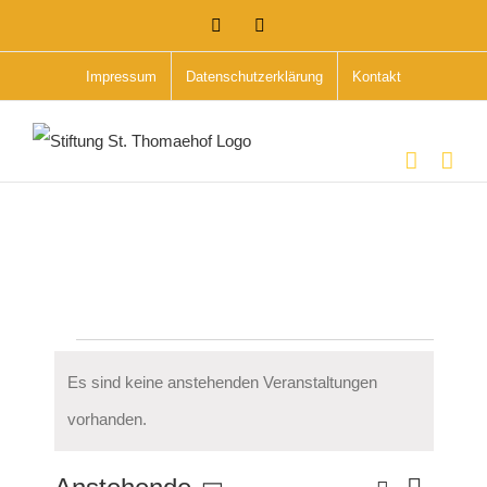
Zum
Instagram
Facebook
Inhalt
Impressum
Datenschutzerklärung
Kontakt
springen
Veranstaltungen
Es sind keine anstehenden Veranstaltungen
Hinweis
vorhanden.
Suche
Verans