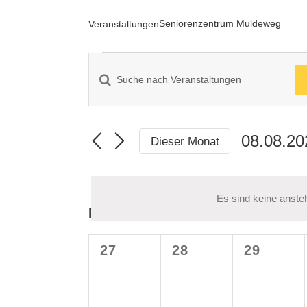
Seniorenzentrum Muldeweg
Veranstaltungen
Veranstaltungen
Bitte
Veranstaltungen
Schlüsselwort
Suche
eingeben.
08.08.20
Dieser Monat
und
Suche
Datum
Ansichten,
nach
wählen.
Veranstaltungen
Navigation
Es sind keine anst
Kalender
M
MONTAG
D
DIENSTAG
M
MITTWO
Schlüsselwort.
von
0
0
0
27
28
29
Veranstaltungen
Veranstaltungen,
Veranstaltungen,
Veransta