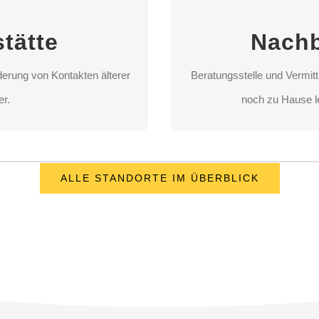
erung von Kontakten älterer
Beratungsstelle und Vermitt
tätte
Nachb
er.
noch zu Hause l
erung von Kontakten älterer
Beratungsstelle und Vermitt
LEN
ST
er.
noch zu Hause l
ALLE STANDORTE IM ÜBERBLICK