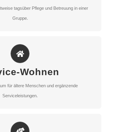
weise tagsüber Pflege und Betreuung in einer
ANDORT AUSWÄHLEN
Gruppe.
ervice-Wohnen
um für ältere Menschen und ergänzende
vice-Wohnen
Serviceleistungen.
um für ältere Menschen und ergänzende
ANDORT AUSWÄHLEN
Serviceleistungen.
hbarschaftshilfe