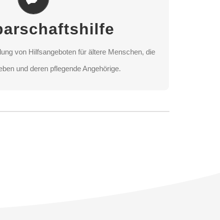
lung von Hilfsangeboten für ältere Menschen, die
arschaftshilfe
eben und deren pflegende Angehörige.
lung von Hilfsangeboten für ältere Menschen, die
ANDORT AUSWÄHLEN
eben und deren pflegende Angehörige.