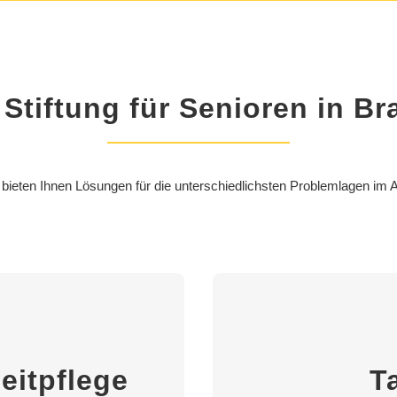
 Stiftung für Senioren in 
 bieten Ihnen Lösungen für die unterschiedlichsten Problemlagen im Al
tpflege
weise im Pflegeheim, zur
Zuhause wohnen und zeit
eitpflege
T
ng einer Pflegeperson.