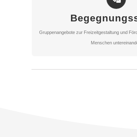
Gruppenangebote zur Freizeitgestaltung und Förd
Begegnungss
Menschen untereinand
Gruppenangebote zur Freizeitgestaltung und Förd
STANDORT AUSWÄH
Menschen untereinand