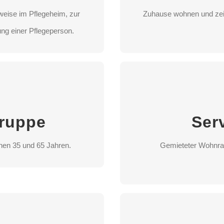
weise im Pflegeheim, zur
Zuhause wohnen und zeit
LEN
ST
ng einer Pflegeperson.
ppe
S
hen 35 und 65 Jahren.
Gemieteter Wohnra
ruppe
Ser
LEN
hen 35 und 65 Jahren.
Gemieteter Wohnra
ST
tte
Nac