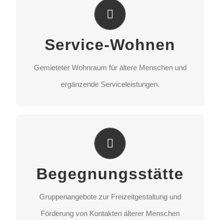
Service-Wohnen
Gemieteter Wohnraum für ältere Menschen und
Service-Wohnen
ergänzende Serviceleistungen.
Gemieteter Wohnraum für ältere Menschen und
STANDORT AUSWÄHLEN
ergänzende Serviceleistungen.
Begegnungsstätte
Gruppenangebote zur Freizeitgestaltung und
Begegnungsstätte
Förderung von Kontakten älterer Menschen
untereinander.
Gruppenangebote zur Freizeitgestaltung und
Förderung von Kontakten älterer Menschen
STANDORT AUSWÄHLEN