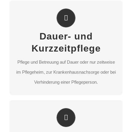
Dauer- und Kurzzeitpflege
Pflege und Betreuung auf Dauer oder nur zeitweise
Dauer- und
im Pflegeheim, zur Krankenhausnachsorge oder bei
Verhinderung einer Pflegeperson.
Kurzzeitpflege
Pflege und Betreuung auf Dauer oder nur zeitweise
STANDORT AUSWÄHLEN
im Pflegeheim, zur Krankenhausnachsorge oder bei
Verhinderung einer Pflegeperson.
Tagespflege
Zuhause wohnen und zeitweise tagsüber Pflege und