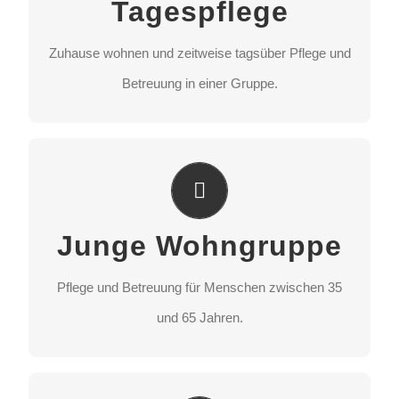
Tagespflege
Betreuung in einer Gruppe.
Zuhause wohnen und zeitweise tagsüber Pflege und
STANDORT AUSWÄHLEN
Betreuung in einer Gruppe.
Junge Wohngruppe
Pflege und Betreuung für Menschen zwischen 35
Junge Wohngruppe
und 65 Jahren.
Pflege und Betreuung für Menschen zwischen 35
STANDORT AUSWÄHLEN
und 65 Jahren.