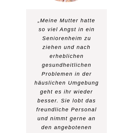
„Meine Mutter hatte
„Nachdem mein Mann
so viel Angst in ein
vor 2 Jahr verstorben
Seniorenheim zu
war, hatte ich keinen
ziehen und nach
Lebensmut mehr und
erheblichen
habe mich eingeigelt.
gesundheitlichen
Der ambulante Dienst
Problemen in der
hat mich überredet
häuslichen Umgebung
zweimal in der Woche
geht es ihr wieder
zur Tagespflege zu
besser. Sie lobt das
gehen. Ich trauere
freundliche Personal
immer noch, aber ich
und nimmt gerne an
genieße mit anderen
den angebotenen