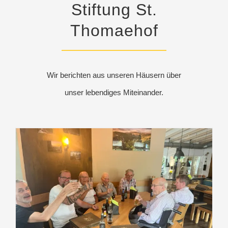
Stiftung St.
Thomaehof
Wir berichten aus unseren Häusern über
unser lebendiges Miteinander.
Ausflug der Männergruppe in den Harz