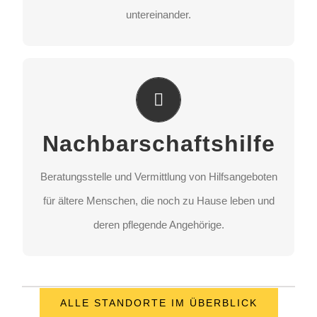
untereinander.
Nachbarschaftshilfe
Beratungsstelle und Vermittlung von Hilfsangeboten
Nachbarschaftshilfe
für ältere Menschen, die noch zu Hause leben und
deren pflegende Angehörige.
Beratungsstelle und Vermittlung von Hilfsangeboten
für ältere Menschen, die noch zu Hause leben und
STANDORT AUSWÄHLEN
deren pflegende Angehörige.
ALLE STANDORTE IM ÜBERBLICK