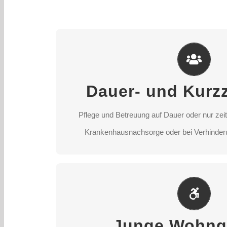
Dauer- und Kurzzei
Pflege und Betreuung auf Dauer oder nur zei
Dauer- und Kurzz
Krankenhausnachsorge oder bei Verhinderu
Pflege und Betreuung auf Dauer oder nur zei
STANDORT AUSWÄ
Krankenhausnachsorge oder bei Verhinderu
Junge Wohngru
Pflege und Betreuung für Menschen zwisc
Junge Wohng