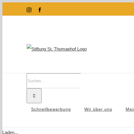
Zum
Instagram
Facebook
Inhalt
springen
Suche
nach:
Schnellbewerbung
Wir über uns
Mei
Laden...