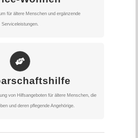
m für ältere Menschen und ergänzende
NDORT AUSWÄHLEN
Serviceleistungen.
hbarschaftshilfe
lung von Hilfsangeboten für ältere Menschen, die
arschaftshilfe
ben und deren pflegende Angehörige.
lung von Hilfsangeboten für ältere Menschen, die
NDORT AUSWÄHLEN
ben und deren pflegende Angehörige.