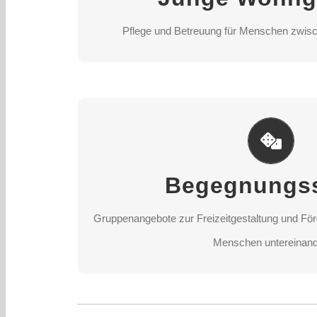
STANDORT AUSWÄ
Pflege und Betreuung für Menschen zwisc
Begegnungsstä
Gruppenangebote zur Freizeitgestaltung und För
Begegnungss
Menschen untereinand
Gruppenangebote zur Freizeitgestaltung und För
STANDORT AUSWÄ
Menschen untereinand