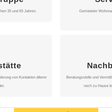
HLEN
hen 35 und 65 Jahren.
Gemieteter Wohnrau
STA
tte
Nac
derung von Kontakten älterer
Beratungsstelle und Vermitt
tätte
Nachb
er.
noch zu Hause le
derung von Kontakten älterer
Beratungsstelle und Vermitt
HLEN
STA
er.
noch zu Hause le