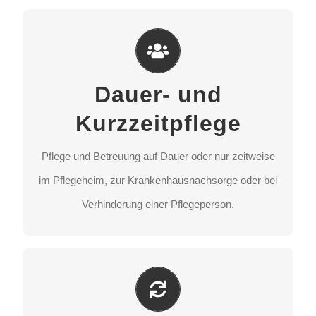
Dauer- und Kurzzeitpflege
Pflege und Betreuung auf Dauer oder nur zeitweise
Dauer- und
im Pflegeheim, zur Krankenhausnachsorge oder bei
Verhinderung einer Pflegeperson.
Kurzzeitpflege
Pflege und Betreuung auf Dauer oder nur zeitweise
STANDORT AUSWÄHLEN
im Pflegeheim, zur Krankenhausnachsorge oder bei
Verhinderung einer Pflegeperson.
Tagespflege
Zuhause wohnen und zeitweise tagsüber Pflege und