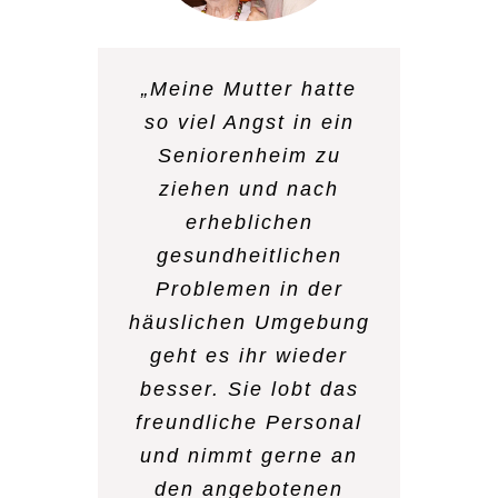
„Meine Mutter hatte
„Nachdem mein Mann
so viel Angst in ein
vor 2 Jahr verstorben
Seniorenheim zu
war, hatte ich keinen
ziehen und nach
Lebensmut mehr und
erheblichen
habe mich eingeigelt.
gesundheitlichen
Der ambulante Dienst
Problemen in der
hat mich überredet
häuslichen Umgebung
zweimal in der Woche
geht es ihr wieder
zur Tagespflege zu
besser. Sie lobt das
gehen. Ich trauere
freundliche Personal
immer noch, aber ich
und nimmt gerne an
genieße mit anderen
den angebotenen