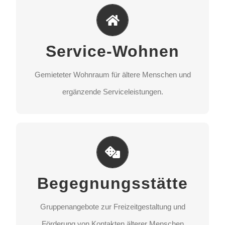
Service-Wohnen
Gemieteter Wohnraum für ältere Menschen und
Service-Wohnen
ergänzende Serviceleistungen.
Gemieteter Wohnraum für ältere Menschen und
STANDORT AUSWÄHLEN
ergänzende Serviceleistungen.
Begegnungsstätte
Gruppenangebote zur Freizeitgestaltung und
Begegnungsstätte
Förderung von Kontakten älterer Menschen
untereinander.
Gruppenangebote zur Freizeitgestaltung und
Förderung von Kontakten älterer Menschen