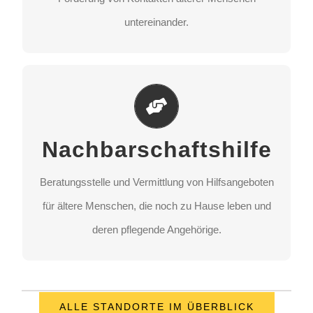
STANDORT AUSWÄHLEN
untereinander.
Nachbarschaftshilfe
Beratungsstelle und Vermittlung von Hilfsangeboten
Nachbarschaftshilfe
für ältere Menschen, die noch zu Hause leben und
deren pflegende Angehörige.
Beratungsstelle und Vermittlung von Hilfsangeboten
für ältere Menschen, die noch zu Hause leben und
STANDORT AUSWÄHLEN
deren pflegende Angehörige.
ALLE STANDORTE IM ÜBERBLICK