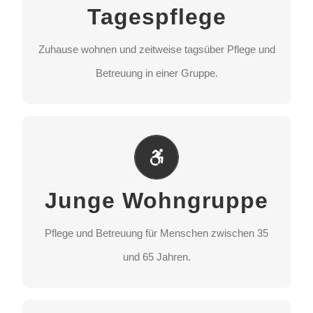
Tagespflege
Betreuung in einer Gruppe.
Zuhause wohnen und zeitweise tagsüber Pflege und
STANDORT AUSWÄHLEN
Betreuung in einer Gruppe.
Junge Wohngruppe
Pflege und Betreuung für Menschen zwischen 35
Junge Wohngruppe
und 65 Jahren.
Pflege und Betreuung für Menschen zwischen 35
STANDORT AUSWÄHLEN
und 65 Jahren.