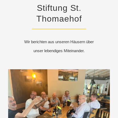
Stiftung St.
Thomaehof
Wir berichten aus unseren Häusern über
unser lebendiges Miteinander.
Ausflug der Männergruppe in den Harz