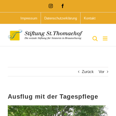
Zum
Instagram
Facebook
Inhalt
Impressum
Datenschutzerklärung
Kontakt
springen
Zurück
Vor
Ausflug mit der Tagespflege