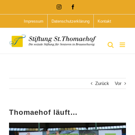
Zum
Instagram
Facebook
Inhalt
Impressum
Datenschutzerklärung
Kontakt
springen
Zurück
Vor
Thomaehof läuft…