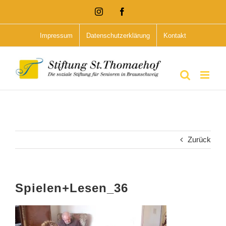
Zum
Instagram
Facebook
Inhalt
Impressum
Datenschutzerklärung
Kontakt
springen
Zurück
Spielen+Lesen_36