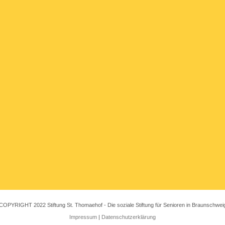
COPYRIGHT 2022 Stiftung St. Thomaehof - Die soziale Stiftung für Senioren in Braunschwei
Impressum
|
Datenschutzerklärung