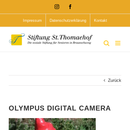
Zum
Instagram
Facebook
Inhalt
Impressum
Datenschutzerklärung
Kontakt
springen
Zurück
OLYMPUS DIGITAL CAMERA