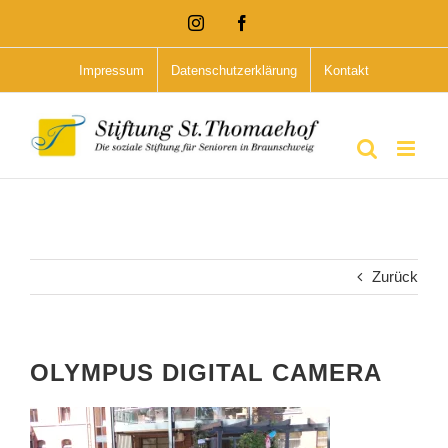
Zum
Instagram
Facebook
Inhalt
Impressum
Datenschutzerklärung
Kontakt
springen
Zurück
OLYMPUS DIGITAL CAMERA