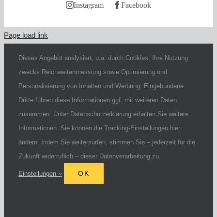
Instagram
Facebook
Page load link
Dieses Angebot analysiert, u.a. durch Cookies, Ihre Nutzung
zwecks Reichweitenmessung sowie Optimierung und
Personalisierung von Inhalten und Werbung. Eingebundene
Dritte führen diese Informationen ggf. mit weiteren Daten
zusammen. Unter Datenschutzerklärung erhalten Sie weitere
Informationen. Sie können die Tracking-Einstellungen hier
ändern. Indem Sie weitersurfen, stimmen Sie – jederzeit für die
Zukunft widerruflich – dieser Datenverarbeitung zu.
OK
Einstellungen