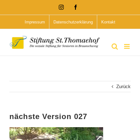
Zum
Instagram
Facebook
Inhalt
Impressum
Datenschutzerklärung
Kontakt
springen
Zurück
nächste Version 027