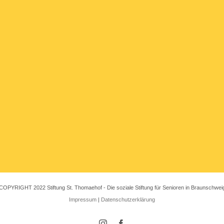
COPYRIGHT 2022 Stiftung St. Thomaehof - Die soziale Stiftung für Senioren in Braunschwei
Impressum
|
Datenschutzerklärung
Instagram
Facebook