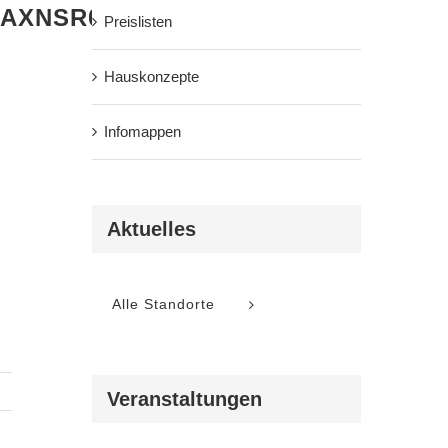
XNSR0IArs4c6QAA.png
Preislisten
Hauskonzepte
Infomappen
Aktuelles
Alle Standorte
Veranstaltungen