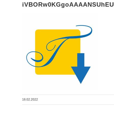
iVBORw0KGgoAAAANSUhEU
16.02.2022