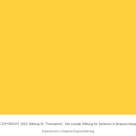
COPYRIGHT 2022 Stiftung St. Thomaehof - Die soziale Stiftung für Senioren in Braunschwei
Impressum
|
Datenschutzerklärung