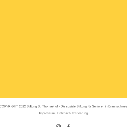
COPYRIGHT 2022 Stiftung St. Thomaehof - Die soziale Stiftung für Senioren in Braunschwei
Impressum
|
Datenschutzerklärung
Instagram
Facebook