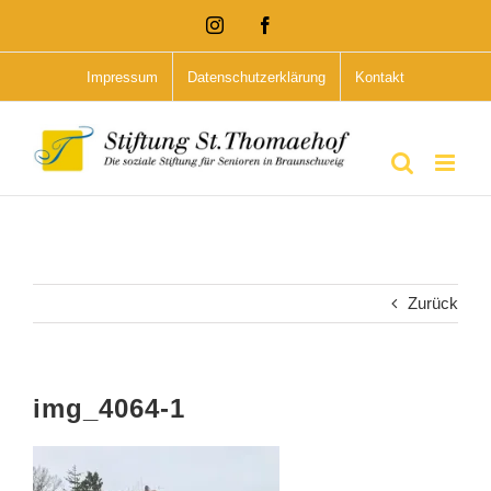
Zum
Instagram
Facebook
Inhalt
Impressum
Datenschutzerklärung
Kontakt
springen
Zurück
img_4064-1