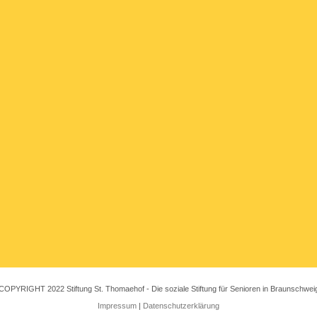
COPYRIGHT 2022 Stiftung St. Thomaehof - Die soziale Stiftung für Senioren in Braunschwei
Impressum
|
Datenschutzerklärung