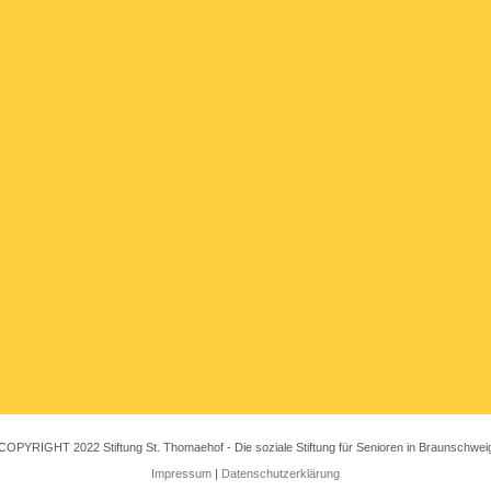
COPYRIGHT 2022 Stiftung St. Thomaehof - Die soziale Stiftung für Senioren in Braunschwei
Impressum
|
Datenschutzerklärung