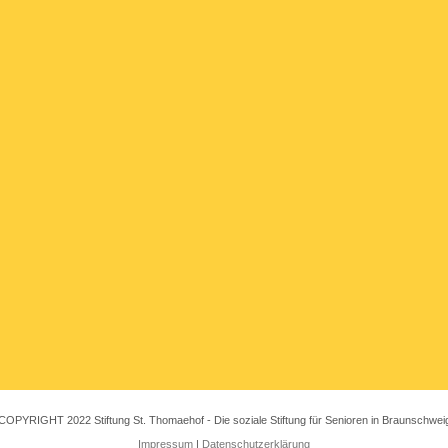
COPYRIGHT 2022 Stiftung St. Thomaehof - Die soziale Stiftung für Senioren in Braunschwei
Impressum
|
Datenschutzerklärung