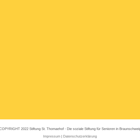
COPYRIGHT 2022 Stiftung St. Thomaehof - Die soziale Stiftung für Senioren in Braunschwei
Impressum
|
Datenschutzerklärung