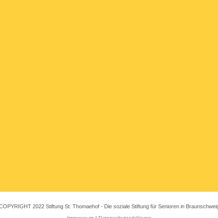
COPYRIGHT 2022 Stiftung St. Thomaehof - Die soziale Stiftung für Senioren in Braunschwei
Impressum
|
Datenschutzerklärung