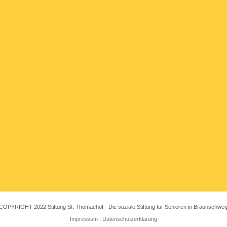
COPYRIGHT 2022 Stiftung St. Thomaehof - Die soziale Stiftung für Senioren in Braunschwei
Impressum
|
Datenschutzerklärung