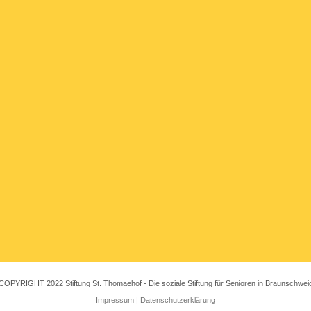
COPYRIGHT 2022 Stiftung St. Thomaehof - Die soziale Stiftung für Senioren in Braunschwei
Impressum
|
Datenschutzerklärung