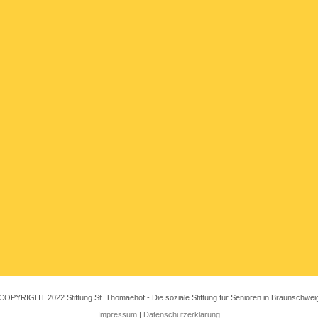
COPYRIGHT 2022 Stiftung St. Thomaehof - Die soziale Stiftung für Senioren in Braunschwei
Impressum
|
Datenschutzerklärung