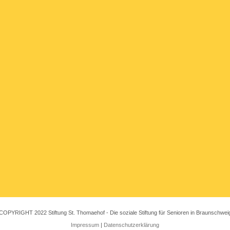
COPYRIGHT 2022 Stiftung St. Thomaehof - Die soziale Stiftung für Senioren in Braunschwei
Impressum
|
Datenschutzerklärung