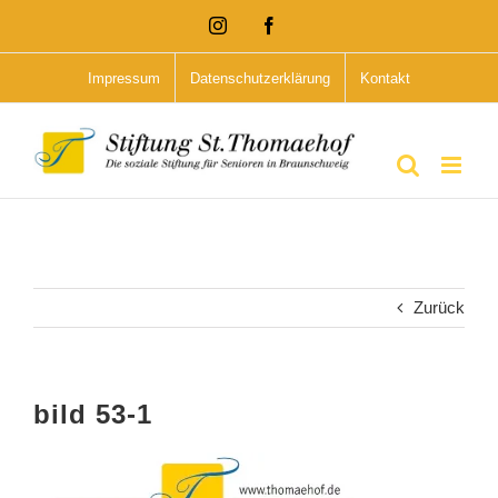
Zum
Instagram
Facebook
Inhalt
Impressum
Datenschutzerklärung
Kontakt
springen
Zurück
bild 53-1