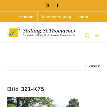
Zum
Instagram
Facebook
Inhalt
Impressum
Datenschutzerklärung
Kontakt
springen
Zurück
Bild 321-K75