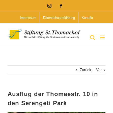
Zum
Instagram
Facebook
Inhalt
Impressum
Datenschutzerklärung
Kontakt
springen
Zurück
Vor
Ausflug der Thomaestr. 10 in
den Serengeti Park