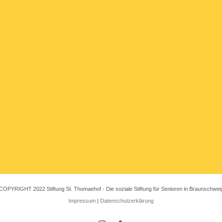
COPYRIGHT 2022 Stiftung St. Thomaehof - Die soziale Stiftung für Senioren in Braunschwei
Impressum
|
Datenschutzerklärung