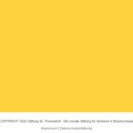
COPYRIGHT 2022 Stiftung St. Thomaehof - Die soziale Stiftung für Senioren in Braunschwei
Impressum
|
Datenschutzerklärung