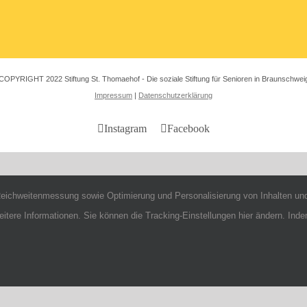
COPYRIGHT 2022 Stiftung St. Thomaehof - Die soziale Stiftung für Senioren in Braunschwei
Impressum
|
Datenschutzerklärung
Instagram
Facebook
Reichweitenmessung sowie Optimierung und Personalisierung von Inhalten und
ere Informationen. Sie können die Tracking-Einstellungen hier ändern. Indem 