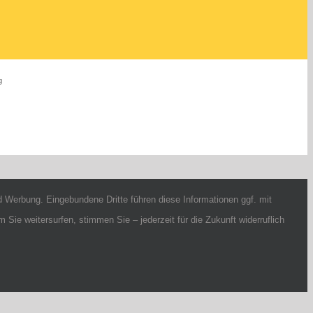
g
 Werbung. Eingebundene Dritte führen diese Informationen ggf. mit
Sie weitersurfen, stimmen Sie – jederzeit für die Zukunft widerruflich