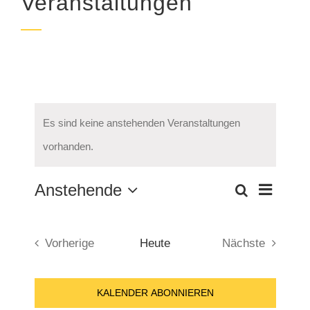
Veranstaltungen
Veranstaltungen
Es sind keine anstehenden Veranstaltungen
Hinweis
vorhanden.
Anstehende
Verans
Verans
Liste
Suche
Datum
Ansich
wählen.
Suche
Naviga
Vorherige
Heute
Nächste
und
Veranstaltungen
Veranstaltun
Ansicht
KALENDER ABONNIEREN