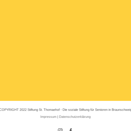
COPYRIGHT 2022 Stiftung St. Thomaehof - Die soziale Stiftung für Senioren in Braunschwei
Impressum
|
Datenschutzerklärung
Instagram
Facebook