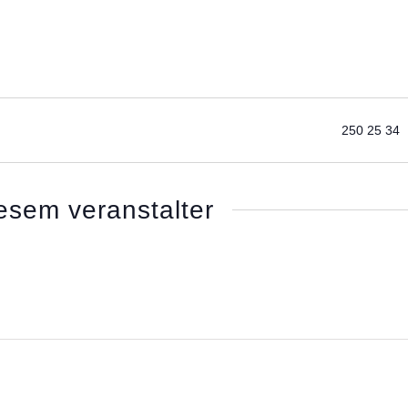
Telefon
250 25 34
esem veranstalter