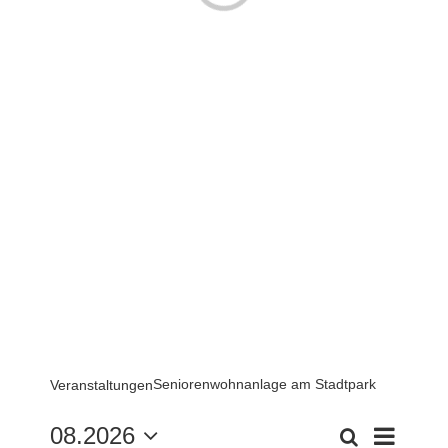
Seniorenwohnanlage am Stadtpark
Veranstaltungen
Verans
08.2026
Suche