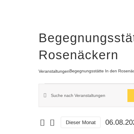
Begegnungsstät
Rosenäckern
Begegnungsstätte In den Rosenä
Veranstaltungen
Veranstaltungen
Bitte
Veranstaltungen
Schlüsselwort
Suche
eingeben.
06.08.20
Dieser Monat
und
Suche
Datum