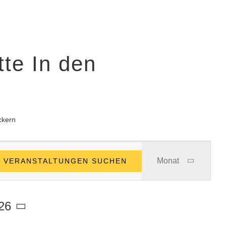
te In den
ckern
Veranstal
Monat
VERANSTALTUNGEN SUCHEN
Ansichten
Navigatio
26