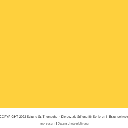
COPYRIGHT 2022 Stiftung St. Thomaehof - Die soziale Stiftung für Senioren in Braunschwei
Impressum
|
Datenschutzerklärung