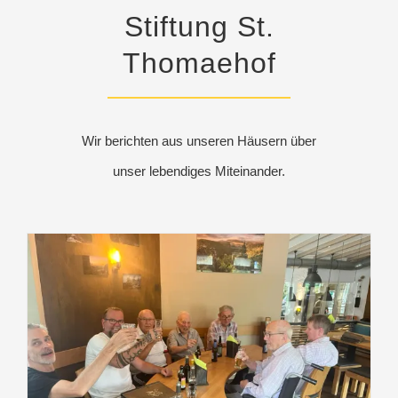
Stiftung St.
Thomaehof
Wir berichten aus unseren Häusern über
unser lebendiges Miteinander.
Ausflug der Männergruppe in den Harz