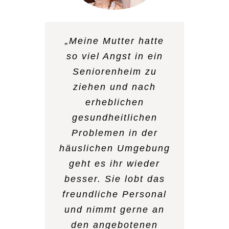
„Meine Mutter hatte
„Nachdem mein Mann
so viel Angst in ein
vor 2 Jahr verstorben
Seniorenheim zu
war, hatte ich keinen
ziehen und nach
Lebensmut mehr und
erheblichen
habe mich eingeigelt.
gesundheitlichen
Der ambulante Dienst
Problemen in der
hat mich überredet
häuslichen Umgebung
zweimal in der Woche
geht es ihr wieder
zur Tagespflege zu
besser. Sie lobt das
gehen. Ich trauere
freundliche Personal
immer noch, aber ich
und nimmt gerne an
genieße mit anderen
den angebotenen