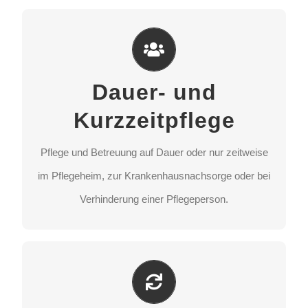
Dauer- und Kurzzeitpflege
Pflege und Betreuung auf Dauer oder nur zeitweise
Dauer- und
im Pflegeheim, zur Krankenhausnachsorge oder bei
Verhinderung einer Pflegeperson.
Kurzzeitpflege
Pflege und Betreuung auf Dauer oder nur zeitweise
STANDORT AUSWÄHLEN
im Pflegeheim, zur Krankenhausnachsorge oder bei
Verhinderung einer Pflegeperson.
Tagespflege
Zuhause wohnen und zeitweise tagsüber Pflege und