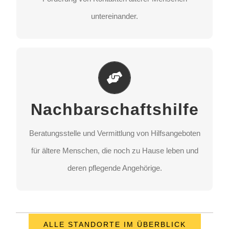
STANDORT AUSWÄHLEN
untereinander.
Nachbarschaftshilfe
Beratungsstelle und Vermittlung von Hilfsangeboten
Nachbarschaftshilfe
für ältere Menschen, die noch zu Hause leben und
deren pflegende Angehörige.
Beratungsstelle und Vermittlung von Hilfsangeboten
für ältere Menschen, die noch zu Hause leben und
STANDORT AUSWÄHLEN
deren pflegende Angehörige.
ALLE STANDORTE IM ÜBERBLICK