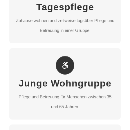
Tagespflege
Betreuung in einer Gruppe.
Zuhause wohnen und zeitweise tagsüber Pflege und
STANDORT AUSWÄHLEN
Betreuung in einer Gruppe.
Junge Wohngruppe
Pflege und Betreuung für Menschen zwischen 35
Junge Wohngruppe
und 65 Jahren.
Pflege und Betreuung für Menschen zwischen 35
STANDORT AUSWÄHLEN
und 65 Jahren.