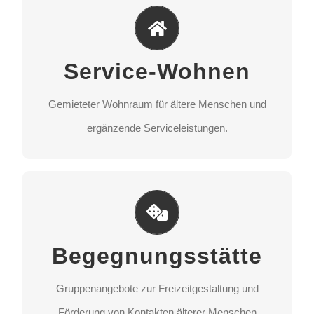
Service-Wohnen
Gemieteter Wohnraum für ältere Menschen und
Service-Wohnen
ergänzende Serviceleistungen.
Gemieteter Wohnraum für ältere Menschen und
STANDORT AUSWÄHLEN
ergänzende Serviceleistungen.
Begegnungsstätte
Gruppenangebote zur Freizeitgestaltung und
Begegnungsstätte
Förderung von Kontakten älterer Menschen
untereinander.
Gruppenangebote zur Freizeitgestaltung und
Förderung von Kontakten älterer Menschen