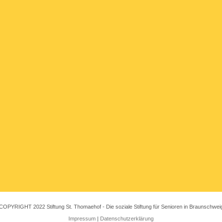
COPYRIGHT 2022 Stiftung St. Thomaehof - Die soziale Stiftung für Senioren in Braunschwei
Impressum
|
Datenschutzerklärung