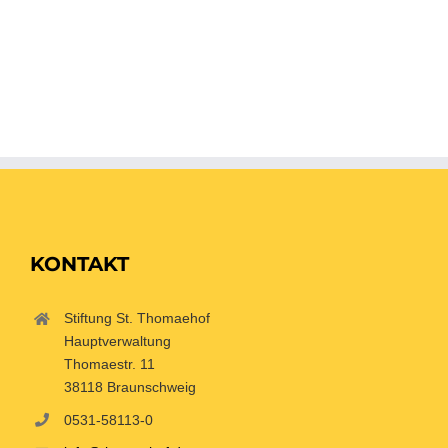
In den Rosenäckern 11
38116 Braunschweig
Telefon: 0531-25670-19
KONTAKT
Stiftung St. Thomaehof
Hauptverwaltung
Thomaestr. 11
38118 Braunschweig
0531-58113-0