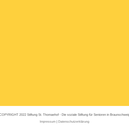
COPYRIGHT 2022 Stiftung St. Thomaehof - Die soziale Stiftung für Senioren in Braunschwei
Impressum
|
Datenschutzerklärung